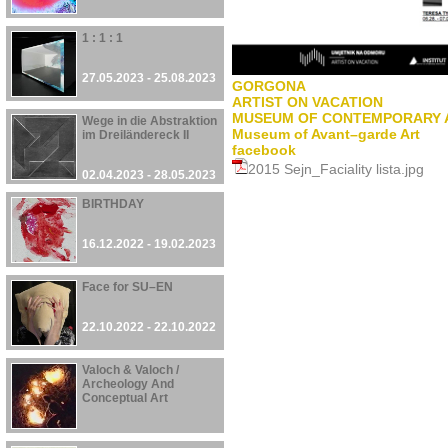
1 : 1 : 1
27.05.2023 - 25.08.2023
GORGONA
ARTIST ON VACATION
MUSEUM OF CONTEMPORARY 
Wege in die Abstraktion
Museum of Avant–garde Art
im Dreiländereck II
facebook
2015 Sejn_Faciality lista.jpg
02.04.2023 - 28.05.2023
BIRTHDAY
16.12.2022 - 19.02.2023
Face for SU–EN
22.10.2022 - 22.10.2022
Valoch & Valoch /
Archeology And
Conceptual Art
30.09.2022 - 27.08.2023