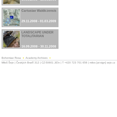
Cartusiae Waldiczensis
29.11.2008 - 01.03.2009
LANDSCAPE UNDER
TOTALITARIAN
16.09.2008 - 30.11.2008
Bohemiae Rosa
Academy Archives
Miloš Šejn | Českých Bratří 312 | CZ-50601 Jičín | T +420 723 701 658 | milos [at-sign] sejn.cz