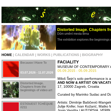
Distorted Image. Chapters fr
Dům umění mesta Brna
The exhibition explores the beginnings 
HOME
|
CALENDAR
|
WORKS
|
PUBLICATIONS
|
BIOGRAPHY
FACIALITY
Because I Have To
MUSEUM OF CONTEMPORARY 
05.09.2015 - 05.09.2015
03.07.2026 - 11.07.2026
Miloš Šejn's solo performance is a
AND NOW & ARTIST ON VACAT
Distorted Image.
17, 10000 Zagreb, Croatia
Chapters from the
beginnings of video art
Curated by Marinko Sudac and Do
29.04.2026 - 16.08.2026
Artists: Dimitrije Bašičević-Mange
EST/OUEST TCHÉQUIE
Julije Knifer, Ivan Kožarić, Matko
#211
Josip Vaništa / AUTOPSIA, VERB