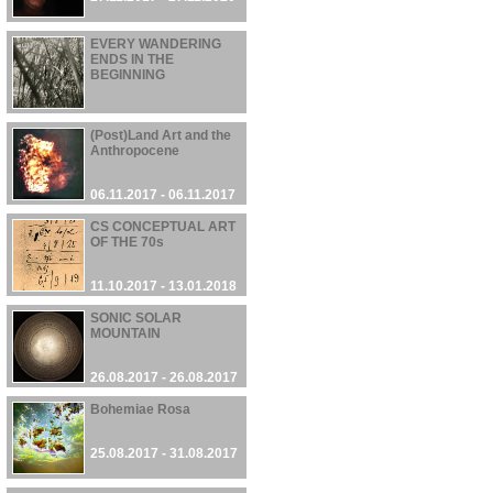
EVERY WANDERING
ENDS IN THE
BEGINNING
13.11.2017 - 13.11.2017
(Post)Land Art and the
Anthropocene
06.11.2017 - 06.11.2017
CS CONCEPTUAL ART
OF THE 70s
11.10.2017 - 13.01.2018
SONIC SOLAR
MOUNTAIN
26.08.2017 - 26.08.2017
Bohemiae Rosa
25.08.2017 - 31.08.2017