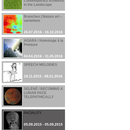
Contemporary Artworks
in the Landscape
01.11.2016 - 12.01.2017
Branches | Nature art –
variations
26.07.2016 - 16.10.2016
AGARA / Hommage à la
Peinture
04.04.2016 - 31.05.2016
SPEECH MELODIES
19.11.2015 - 08.01.2016
SELÉNÉ / BECOMING A
LUNAR FACE
TELEPATHICALLY
28.09.2015 - 28.09.2015
FACIALITY
05.09.2015 - 05.09.2015