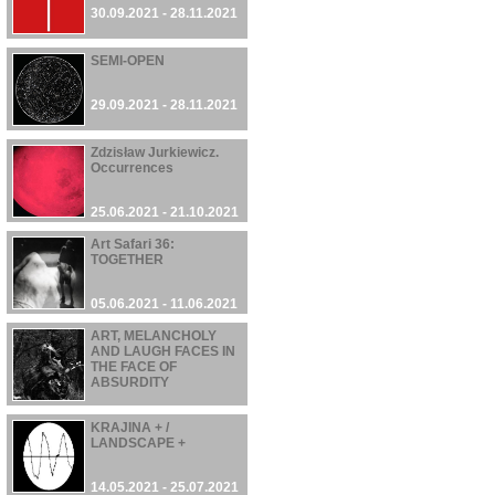
30.09.2021 - 28.11.2021
SEMI-OPEN
29.09.2021 - 28.11.2021
Zdzisław Jurkiewicz.
Occurrences
25.06.2021 - 21.10.2021
Art Safari 36:
TOGETHER
05.06.2021 - 11.06.2021
ART, MELANCHOLY
AND LAUGH FACES IN
THE FACE OF
ABSURDITY
22.05.2021 - 03.10.2021
KRAJINA + /
LANDSCAPE +
14.05.2021 - 25.07.2021