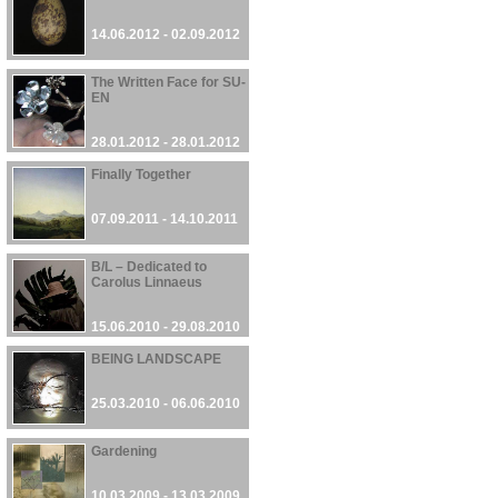
14.06.2012 - 02.09.2012
The Written Face for SU-
EN
28.01.2012 - 28.01.2012
Finally Together
07.09.2011 - 14.10.2011
B/L – Dedicated to
Carolus Linnaeus
15.06.2010 - 29.08.2010
BEING LANDSCAPE
25.03.2010 - 06.06.2010
Gardening
10.03.2009 - 13.03.2009