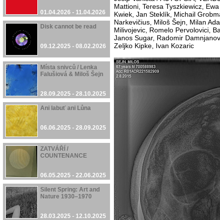
Mattioni, Teresa Tyszkiewicz, Ew
01.04.2026 - 11.04.2026
Kwiek, Jan Steklík, Michail Grob
Narkevičius, Miloš Šejn, Milan Ada
Disk cannot be read
Milivojevic, Romelo Pervolovici, B
Janos Sugar, Radomir Damnjanovic
Zeljko Kipke, Ivan Kozaric
09.12.2025 - 08.02.2026
Místa snivců / Lenka
Falušiová & Miloš Šejn
28.09.2025 - 28.10.2025
Ani labuť ani Lůna
06.06.2025 - 28.09.2025
ZATVÁŘÍ /
COUNTENANCE
06.05.2025 - 22.06.2025
Silent Spring: Art and
Nature 1930–1970
28.03.2025 - 12.10.2025