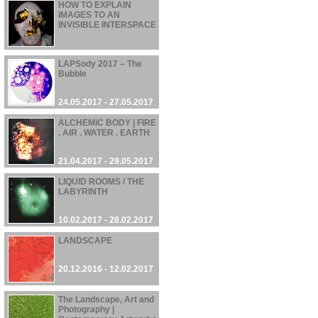
HOW TO EXPLAIN
IMAGES TO AN
INVISIBLE INTERSPACE
02.08.2017 - 10.08.2017
LAPSody 2017 – The
Bubble
24.05.2017 - 27.05.2017
ALCHEMIC BODY | FIRE
. AIR . WATER . EARTH
21.04.2017 - 29.05.2017
LIQUID ROOMS / THE
LABYRINTH
10.02.2017 - 28.02.2017
LANDSCAPE
20.12.2016 - 12.02.2017
The Landscape, Art and
Photography |