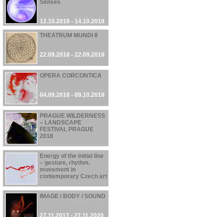
Senses
12.10.2018 - 14.10.2018
THEATRUM MUNDI II
22.09.2018 - 22.09.2018
OPERA CORCONTICA
04.09.2018 - 09.10.2018
PRAGUE WILDERNESS
– LANDSCAPE
FESTIVAL PRAGUE
2018
21.06.2018 - 30.09.2018
Energy of the initial line
– gesture, rhythm,
movement in
contemporary Czech art
01.03.2018 - 28.05.2018
IMAGE / BODY / SOUND
27.11.2017 - 27.11.2020