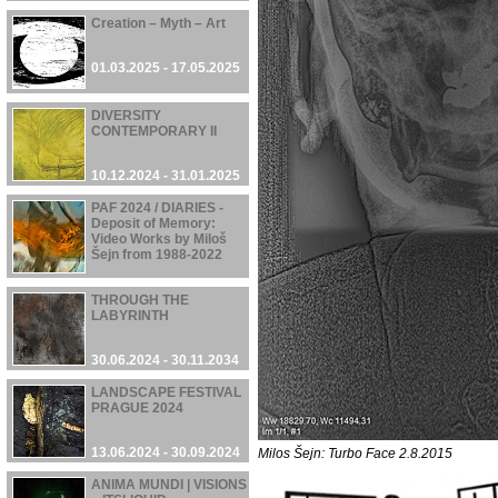
Creation – Myth – Art
01.03.2025 - 17.05.2025
DIVERSITY
CONTEMPORARY II
10.12.2024 - 31.01.2025
PAF 2024 / DIARIES -
Deposit of Memory:
Video Works by Miloš
Šejn from 1988-2022
05.12.2024 - 08.12.2024
THROUGH THE
LABYRINTH
30.06.2024 - 30.11.2034
LANDSCAPE FESTIVAL
PRAGUE 2024
13.06.2024 - 30.09.2024
Milos Šejn: Turbo Face 2.8.2015
ANIMA MUNDI | VISIONS