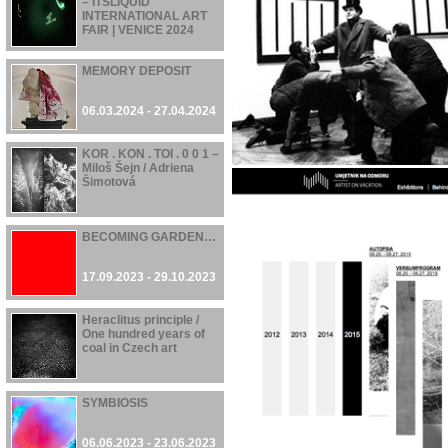
– ITSLIQUID
INTERNATIONAL ART
FAIR | VENICE 2024
07.06.2024 - 21.06.2024
MEMORY DEPOSIT
06.03.2024 - 27.04.2024
KOR . KON . TOI . 0 0 1 –
Miloš Šejn / Adriena
Šimotová
17.11.2023 - 28.04.2024
BECOMING GARDEN…
17.09.2023 - 29.10.2023
Heraclitus principle /
One hundred years of
coal in Czech art
16.06.2023 - 22.10.2023
SYMBIOSIS
06.06.2023 - 23.06.2023