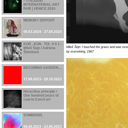
– ITSLIQUID
INTERNATIONAL ART
FAIR | VENICE 2024
07.06.2024 - 21.06.2024
MEMORY DEPOSIT
06.03.2024 - 27.04.2024
KOR . KON . TOI . 0 0 1 –
Miloš Šejn: I touched the grass and was ever
Miloš Šejn / Adriena
by everething, 1967
Šimotová
17.11.2023 - 28.04.2024
BECOMING GARDEN…
17.09.2023 - 29.10.2023
Heraclitus principle /
One hundred years of
coal in Czech art
16.06.2023 - 22.10.2023
SYMBIOSIS
06.06.2023 - 23.06.2023