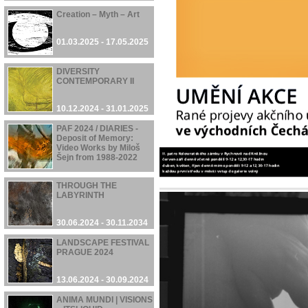
Creation – Myth – Art
01.03.2025 - 17.05.2025
DIVERSITY
CONTEMPORARY II
10.12.2024 - 31.01.2025
PAF 2024 / DIARIES -
Deposit of Memory:
Video Works by Miloš
Šejn from 1988-2022
05.12.2024 - 08.12.2024
THROUGH THE
LABYRINTH
30.06.2024 - 30.11.2034
LANDSCAPE FESTIVAL
PRAGUE 2024
13.06.2024 - 30.09.2024
ANIMA MUNDI | VISIONS