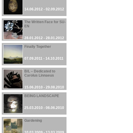
14.06.2012 - 02.09.2012
The Written Face for SU-
EN
28.01.2012 - 28.01.2012
Finally Together
07.09.2011 - 14.10.2011
B/L – Dedicated to
Carolus Linnaeus
15.06.2010 - 29.08.2010
BEING LANDSCAPE
25.03.2010 - 06.06.2010
Gardening
10.03.2009 - 13.03.2009