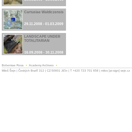
Cartusiae Waldiczensis
29.11.2008 - 01.03.2009
LANDSCAPE UNDER
TOTALITARIAN
16.09.2008 - 30.11.2008
Bohemiae Rosa
Academy Archives
Miloš Šejn | Českých Bratří 312 | CZ-50601 Jičín | T +420 723 701 658 | milos [at-sign] sejn.cz