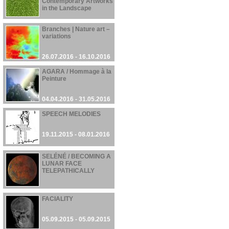
Contemporary Artworks
in the Landscape
01.11.2016 - 12.01.2017
Branches | Nature art –
variations
26.07.2016 - 16.10.2016
AGARA / Hommage à la
Peinture
04.04.2016 - 31.05.2016
SPEECH MELODIES
19.11.2015 - 08.01.2016
SELÉNÉ / BECOMING A
LUNAR FACE
TELEPATHICALLY
28.09.2015 - 28.09.2015
FACIALITY
05.09.2015 - 05.09.2015