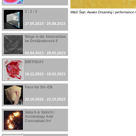
1 : 1 : 1
Miloš Šejn: Awake Dreaming / performance 
27.05.2023 - 25.08.2023
Wege in die Abstraktion
im Dreiländereck II
02.04.2023 - 28.05.2023
BIRTHDAY
16.12.2022 - 19.02.2023
Face for SU–EN
22.10.2022 - 22.10.2022
Valoch & Valoch /
Archeology And
Conceptual Art
30.09.2022 - 27.08.2023