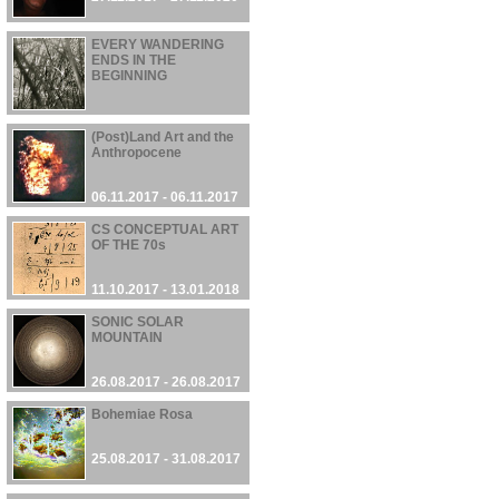
EVERY WANDERING
ENDS IN THE
BEGINNING
13.11.2017 - 13.11.2017
(Post)Land Art and the
Anthropocene
06.11.2017 - 06.11.2017
CS CONCEPTUAL ART
OF THE 70s
11.10.2017 - 13.01.2018
SONIC SOLAR
MOUNTAIN
26.08.2017 - 26.08.2017
Bohemiae Rosa
25.08.2017 - 31.08.2017