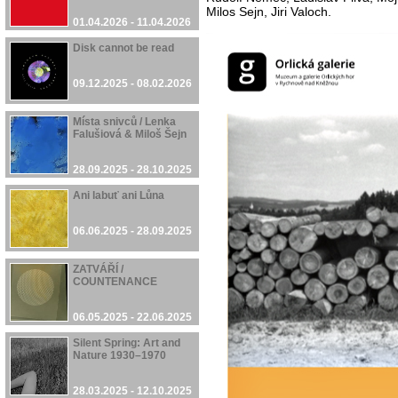
Milos Sejn, Jiri Valoch.
01.04.2026 - 11.04.2026
Disk cannot be read
09.12.2025 - 08.02.2026
Místa snivců / Lenka
Falušiová & Miloš Šejn
28.09.2025 - 28.10.2025
Ani labuť ani Lůna
06.06.2025 - 28.09.2025
ZATVÁŘÍ /
COUNTENANCE
06.05.2025 - 22.06.2025
Silent Spring: Art and
Nature 1930–1970
28.03.2025 - 12.10.2025