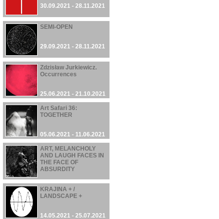
30.09.2021 - 28.11.2021
SEMI-OPEN
29.09.2021 - 28.11.2021
Zdzisław Jurkiewicz.
Occurrences
25.06.2021 - 21.10.2021
Art Safari 36:
TOGETHER
05.06.2021 - 11.06.2021
ART, MELANCHOLY
AND LAUGH FACES IN
THE FACE OF
ABSURDITY
22.05.2021 - 03.10.2021
KRAJINA + /
LANDSCAPE +
14.05.2021 - 25.07.2021