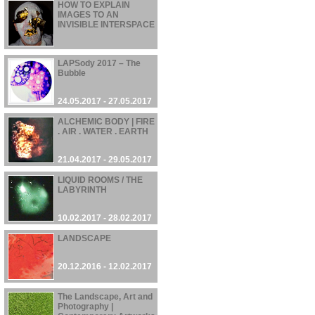
HOW TO EXPLAIN
IMAGES TO AN
INVISIBLE INTERSPACE
02.08.2017 - 10.08.2017
LAPSody 2017 – The
Bubble
24.05.2017 - 27.05.2017
ALCHEMIC BODY | FIRE
. AIR . WATER . EARTH
21.04.2017 - 29.05.2017
LIQUID ROOMS / THE
LABYRINTH
10.02.2017 - 28.02.2017
LANDSCAPE
20.12.2016 - 12.02.2017
The Landscape, Art and
Photography |