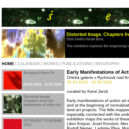
Distorted Image. Chapters fr
Dům umění mesta Brna
The exhibition explores the beginnings 
HOME
|
CALENDAR
|
WORKS
|
PUBLICATIONS
|
BIOGRAPHY
Early Manifestations of Ac
Because I Have To
Orlická galerie v Rychnově nad 
26.04.2019 - 16.06.2019
03.07.2026 - 11.07.2026
curated by Karel Jaroš
Distorted Image.
Early manifestations of action art
Chapters from the
beginnings of video art
and at the beginning of normaliz
land-art projects. The little mappe
especially connected with the und
29.04.2026 - 16.08.2026
exhibition maps the works of these
EST/OUEST TCHÉQUIE
Libor Krejcar, Josef Kroutvor, Al
#211
Rudolf Nemec, Ladislav Pliva, Mojm