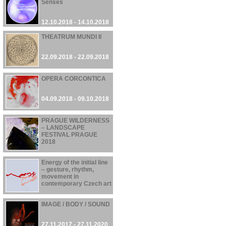
Senses
12.10.2018 - 14.10.2018
THEATRUM MUNDI II
22.09.2018 - 22.09.2018
OPERA CORCONTICA
04.09.2018 - 09.10.2018
PRAGUE WILDERNESS
– LANDSCAPE
FESTIVAL PRAGUE
2018
21.06.2018 - 30.09.2018
Energy of the initial line
– gesture, rhythm,
movement in
contemporary Czech art
01.03.2018 - 28.05.2018
IMAGE / BODY / SOUND
27.11.2017 - 27.11.2020