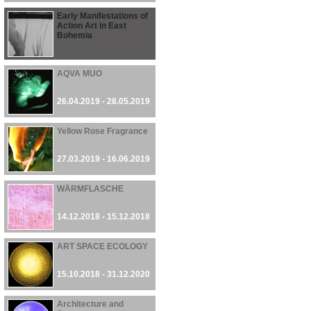
Early Manifestations of
Action Art in East
Bohemia
26.04.2019 - 16.06.2019
AQVA MUO
26.04.2019 - 28.05.2019
Yellow Rose Fragrance
27.03.2019 - 16.06.2019
WÄRMFLASCHE
14.12.2018 - 15.12.2018
ART SPACE ECOLOGY
15.10.2018 - 31.12.2020
Architecture and